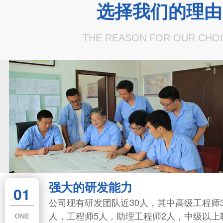
选择我们的理由
THE REASON FOR OUR CHO
强大的研发能力
专业的服务团队
精湛的制造工艺
庞大的销售网络
庞大的销售网络
的服务团队
精湛的制造工艺
01
02
03
03
02
以“服务是产品的一部分”为宗旨。坚持做
公司拥有先进精密设备
我公司在六大推广平台全方位展开线上销售，全
我公司在六大推广平台全方位展开线上销
我公司以“服务是产品的一部分”为宗旨。坚持做
公司拥有先进精密设备63台，
公司现有研发团队近30人，其中高级工程师
户满意，让用户放心，全心全意为用户服
0.02毫米，测量精度
国七大区域布局线下渠道，合作客户辐射全球，
国七大区域布局线下渠道，合作客户辐射
TWO
到让用户满意，让用户放心，全心全意为用户服
0.02毫米，测量精度高达2~3
THREE
THREE
人，工程师5人，助理工程师2人，中级以上
TWO
ONE
续改进，尊重用户的隐私，不断提升服务
AS9100C国际标准
涉及研究所、强度所、设计院、航空院校、传统
涉及研究所、强度所、设计院、航空院校