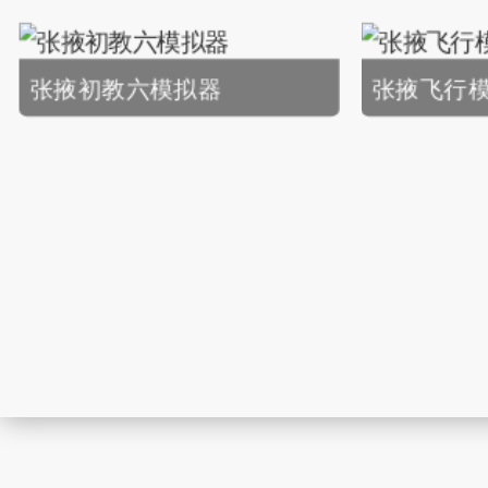
张掖初教六模拟器
张掖飞行模拟