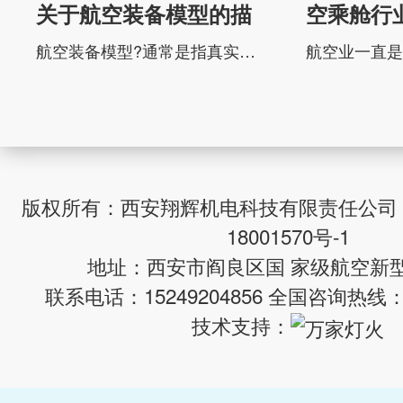
关于航空装备模型的描
空乘舱行
述
和挑战
航空装备模型?通常是指真实航空装备按比例缩小制作的实体模型，广义上也包含可飞行的航空模型，主要用于装备研发、收藏展示、科普运动与军事训练等领域。一、定义与核心规范根据国际航空联合会(FAI)与国内管理规则，其核心定义为：?重于空气、符合尺寸重量限制、不可载人、人工操控的无人驾驶航空器?（静态展示类模型除外），具体技术要...
版权所有：西安翔辉机电科技有限责任公司
18001570号-1
地址：西安市阎良区国 家级航空新
联系电话：15249204856 全国咨询热线：02
技术支持：