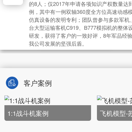
务，持续改进，尊重用户的隐私，不断提升服务
AS9100C国际标准化质量管理
的8人；仅2017年申请各项知识产权数量达到
9001B-2009标
航空企业及航空文化全产业链等等。
航空企业及航空文化全产业链等等。
品质。
9001B-2009标准质量管理体
例，其中有一例双轴360度全方位高速动感
产品研发、设计、加
产品研发、设计、加工、制造、
业链最齐全的科技型
仿真设备的发明专利；团队曾参与多款军机
业链最齐全的科技型企业，8年
正的工匠精神。
台大型运输客机C919、B777模拟机的整体
正的工匠精神。
研发，获得了客户的一致好评，8年军品经
我公司发展的坚强后盾。
客户案例
1:1战斗机案例
飞机模型-苏