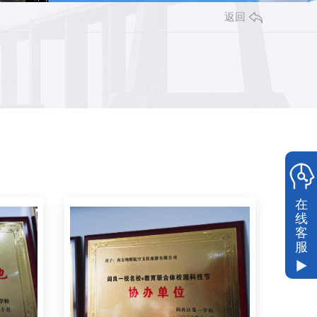
返回
在
线
客
服