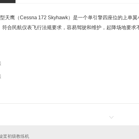
2型天鹰（Cessna 172 Skyhawk）是一个单引擎四座位的上
，符合民航仪表飞行法规要求，容易驾驶和维护，起降场地要求不高
米
米
旋桨初级教练机