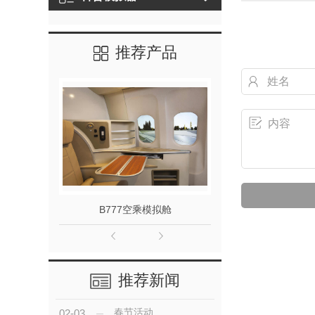
推荐产品
B777空乘模拟舱
运20飞
推荐新闻
春节活动
02-03