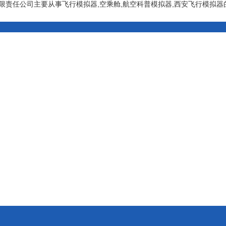
限责任公司主要从事飞行模拟器,空乘舱,航空科普模拟器,西安飞行模拟器的