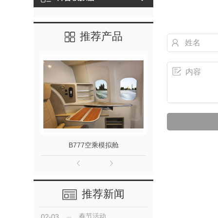
推荐产品
B777空乘模拟舱
运20飞
推荐新闻
春节活动
02-03