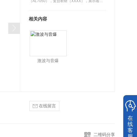
（AL7050），复合材材（XXXX），展示着我
们随着时…
相关内容
激波与音爆
在线留言
在
线
客
二维码分享
服