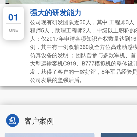
强大的研发能力
专业的服务团队
的制造工艺
庞大的销售网络
庞大的销售网络
的服务团队
的制造工艺
01
02
03
03
02
以“服务是产品的一部分”为宗旨。坚持做
公司拥有 精密设备63
我公司在六大推广平台全方位展开线上销售，
我公司在六大推广平台全方位展开线上销
我公司以“服务是产品的一部分”为宗旨。坚持做
公司拥有 精密设备63台，加工精
公司现有研发团队近30人，其中 工程师3人
户满意，让用户放心，全心全意为用户服
毫米，测量精度高达2
七大区域布局线下渠道，合作客户辐射 ，涉及
七大区域布局线下渠道，合作客户辐射 ，
TWO
到让用户满意，让用户放心，全心全意为用户服
毫米，测量精度高达2~3微米；
THREE
THREE
程师5人，助理工程师2人，中级以上职称的
TWO
ONE
续改进，尊重用户的隐私，不断提升服务
AS9100C 标准化质量
研究所、强度所、设计院、航空院校、传统航空
研究所、强度所、设计院、航空院校、传
务，持续改进，尊重用户的隐私，不断提升服务
AS9100C 标准化质量管理体系 、G
人；仅2017年申请各项知识产权数量达到16
2009标准质量管理
企业及航空文化全产业链等等。
企业及航空文化全产业链等等。
品质。
2009标准质量管理体系 等等，
例，其中有一例双轴360度全方位高速动感
设计、加工、制造、装
设计、加工、制造、装配、喷漆
的科技型企业，8年
仿真设备的发明 ；团队曾参与多款军机、首
的科技型企业，8年的军工标准
神。
大型运输客机C919、B777模拟机的整体设
神。
发，获得了客户的一致好评，8年军品经验
公司发展的坚强后盾。
客户案例