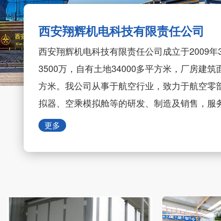
西安翔辉机电科技有限责任公司
西安翔辉机电科技有限责任公司成立于2009年
3500万，自有土地34000多平方米，厂房建筑面
方米。我公司从事于航空行业，致力于航空零
拟器、空乘模拟舱等的研发、制造及销售，服
工、各大航空公司、航空文化产业及航空教育机
更多
司： 秉承“诚信、公平”的价值理念； 坚持…