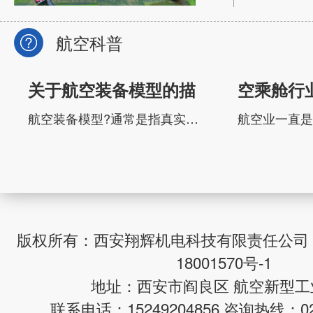
航空科普
关于航空装备模型的描
空乘舱行
述
和挑战
航空装备模型?通常是指真实航空装备按比例缩小制作的实体模型，广义上也包含可飞行的航空模型，主要用于装备研发、收藏展示、科普运动与军事训练等领域。一、定义与核心规范根据 航空联合会(FAI)与国内管理规则，其核心定义为：?重于空气、符合尺寸重量限制、不可载人、人工操控的无人驾驶航空器?（静态展示类模型除外），具体技术要...
版权所有：西安翔辉机电科技有限责任公司
18001570号-1
地址：西安市阎良区 航空新型工
联系电话：15249204856 咨询热线：029