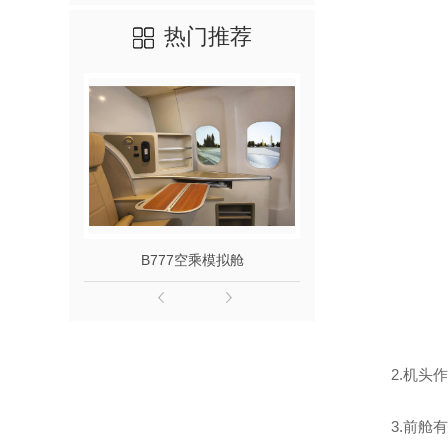
热门推荐
B777空乘模拟舱
运20飞
2.机
3.前