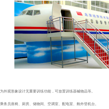
机模型
（飞豹）歼轰7
头作为外观形象设计无重要训练功能，可放置训练器械物品等。
舱有乘务员座椅、厨房、储物间、空调室、配电室、舱外登机台。