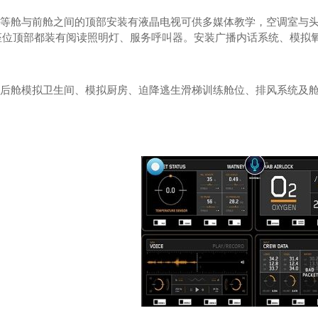
部头等舱与前舱之间的顶部安装有液晶电视可供多媒体教学，空调室与
座位顶部都装有阅读照明灯、服务呼叫器。安装广播内话系统、模拟氧
舱有后舱模拟卫生间、模拟厨房、迫降逃生滑梯训练舱位、排风系统及